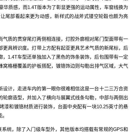
豪华质感，而1.4T版本为了彰显更强的运动属性，车窗线换为
，让尾部看起来更为动感，新样式的战斧式镂空轮毂也颇为亮
尚气质的贯穿尾灯两侧相连接，灯腔外廓相对尾门型面带有一
部更具辨识度。灯带上方配有起亚更具艺术气质的新尾标，后
，1.4T车型还单独加入了黑色的饰条装饰，后包围带有一定
蜂窝格栅覆盖的护板搭配，镀铬饰边则勾勒出排气区域，大气
新设计，走进车内的第一眼你很难相信这是一台十二三万合资
的轮廓造型，并加入了横向与展翼式线条勾勒，中部与两侧出
漆和镀铬材质进行装饰，台面中央配有一块10.25英寸的悬
能。
ct智联系统，除了入门级车型外，其他版本均搭载有常规的GPS和