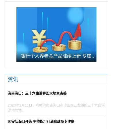
银行个人养老金产品陆续上新 专属储蓄期限偏1年至5年的中长期
资讯
海南海口：三十六曲溪春回大地生态美
2023年2月11日，鸟瞰海南省海口市琼山区云龙镇的三十六曲溪
湿地勃勃...
国安队海口开练 主帅斯坦利满意球员专注度