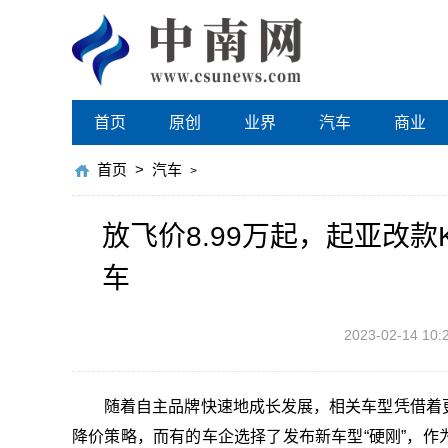
首页
原创
业界
汽车
商业
首页
>
汽车
>
放飞价8.99万起，起亚改
车
2023-02-14 10:
随着自主品牌快速地成长发展，相关车型凭借着
降价策略，而有的车企选择了发布新车型“硬刚”，