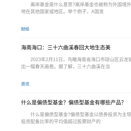
离岸基金是什么意思?离岸基金也被称为外国境
地在其他国家或地区。举个例子，A国发
财经
海南海口：三十六曲溪春回大地生态美
2023年2月11日，鸟瞰海南省海口市琼山区
出一幅春天画卷。据了解，三十六曲溪在当
资讯
什么是偏债型基金？偏债型基金有哪些产品？
什么是偏债型基金?偏债型基金以债券投资为主导
投资配备比率的平均值超过股票财产的