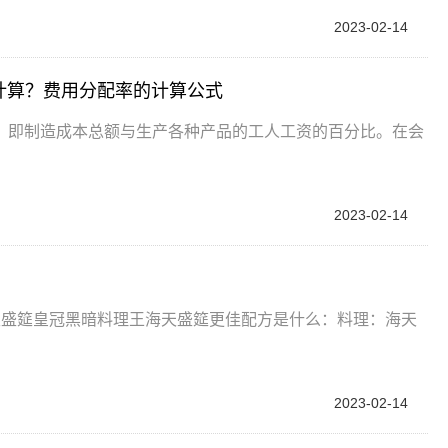
2023-02-14
计算？费用分配率的计算公式
，即制造成本总额与生产各种产品的工人工资的百分比。在会
2023-02-14
天盛筵皇冠黑暗料理王海天盛筵更佳配方是什么：料理：海天
2023-02-14