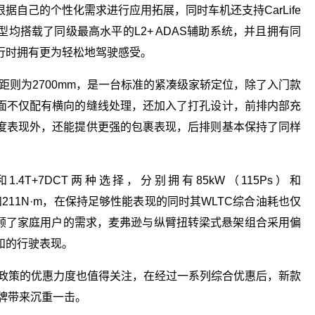
自己的个性化需求进行应用拓展，同时车机还支持CarLife
均搭载了同级最高水平的L2+ ADAS辅助系统，并且拥有同
行时拥有更为轻松地驾驶感受。
三围，轴距则为2700mm，是一台标准的紧凑级家轿定位，除了入门款
面不仅配有横向的缝线处理，还加入了打孔设计，前排内部充
度表现外，还能提供更强的包裹表现，后排则基本保持了同样
1.4T+7DCT两种选择，分别拥有85kW（115Ps）和
m和211N·m，在保持足够性能表现的同时其WLTC综合油耗也仅
耗表现也兼顾了家庭用户的需求，麦弗逊与纵臂扭转梁式悬架组合采用偏
和的行驶表现。
售政策的优惠力度也值得关注，在经过一系列综合优惠后，新款
品牌带来沉重一击。