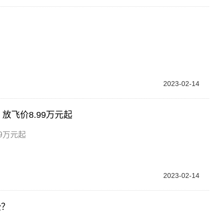
2023-02-14
放飞价8.99万元起
9万元起
2023-02-14
些？