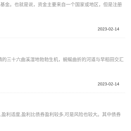
外基金。也就是说，资金主要来自一个国家或地区，但是注册
2023-02-14
云龙镇的三十六曲溪湿地勃勃生机，蜿蜒曲折的河道与早稻田交汇
2023-02-14
,盈利适度,盈利比债券盈利较多,可是风险也较大。其中债券