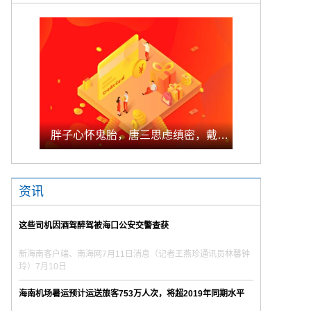
胖子心怀鬼胎，唐三思虑缜密，戴老大野心显露，风笑天乃真男人
资讯
这些司机因酒驾醉驾被海口公安交警查获
新海南客户端、南海网7月11日消息（记者王燕珍通讯员林馨钟
玲）7月10日
海南机场暑运预计运送旅客753万人次，将超2019年同期水平