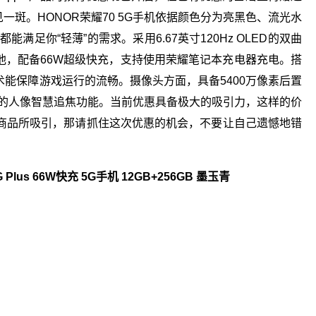
惠力度可见一斑。HONOR荣耀70 5G手机依据颜色分为亮黑色、流光水
满足你“轻薄”的需求。采用6.67英寸120Hz OLED的双曲
h大电池，配备66W超级快充，支持使用荣耀笔记本充电器充电。搭
 X技术能保障游戏运行的流畅。摄像头方面，具备5400万像素后置
中的人像智慧追焦功能。当前优惠具备极大的吸引力，这样的价
商品所吸引，那请抓住这次优惠的机会，不要让自己遗憾地错
Plus 66W快充 5G手机 12GB+256GB 墨玉青
关键词：