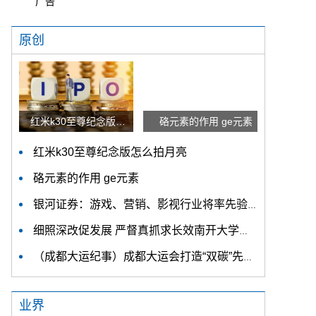
广告
原创
红米k30至尊纪念版怎么拍月亮
硌元素的作用 ge元素
红米k30至尊纪念版怎么拍月亮
硌元素的作用 ge元素
银河证券：游戏、营销、影视行业将率先验证AI降本增效
细照深改促发展 严督真抓求长效南开大学在主题教育中持续推进检视整改
（成都大运纪事）成都大运会打造“双碳”先锋赛会 吸引捐赠碳汇39.7万吨
业界