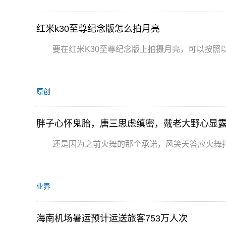
红米k30至尊纪念版怎么拍月亮
要在红米K30至尊纪念版上拍摄月亮，可以按照
原创
胖子心怀鬼胎，唐三思虑缜密，戴老大野心显
还是因为之前火舞的那个承诺，风笑天答应火舞
业界
海南机场暑运预计运送旅客753万人次