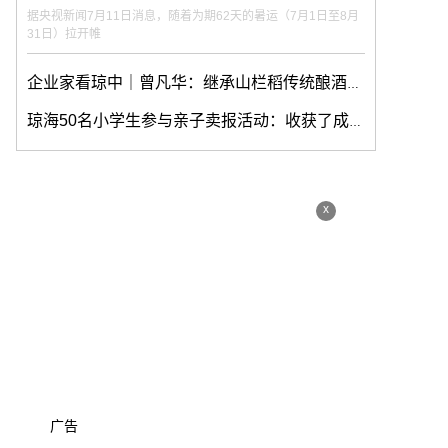
据央视新闻7月11日消息，随着为期62天的暑运（7月1日至8月
31日）拉开帷
企业家看琼中｜曾凡华：继承山栏稻传统酿酒工艺 让“山栏酒”走向世界
琼海50名小学生参与亲子卖报活动：收获了成长和勇敢
x
广告