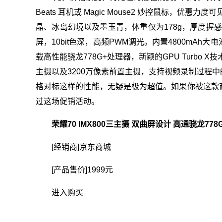
Beats 耳机或 Magic Mouse2 妙控鼠标，优
晶、冰岛幻境以及墨玉青，体重仅为178g，厚度握感都能
屏，10bit色深，高频PWM调光。内置4800mA
载高性能骁龙778G+处理器，新颖的GPU Turbo
主摄以及3200万像素前置主摄，支持视频录制过程
格对标这样的性能，无疑是极为超值。如果你被这款
过这场促销活动。
荣耀70 IMX800三主摄 双曲屏设计 高通骁龙778G 
[经销商]
京东商城
[产品售价]
1999元
进入购买